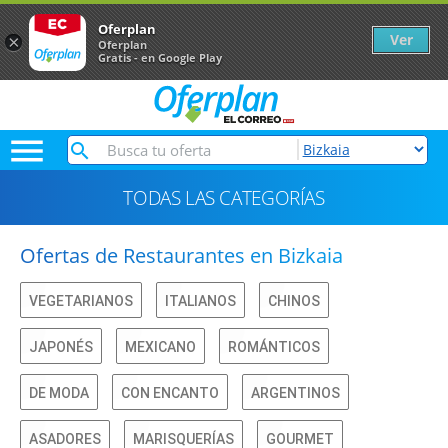
Oferplan
Ver
×
Oferplan
Gratis - en Google Play

TODAS LAS CATEGORÍAS
Ofertas de Restaurantes en Bizkaia
VEGETARIANOS
ITALIANOS
CHINOS
JAPONÉS
MEXICANO
ROMÁNTICOS
DE MODA
CON ENCANTO
ARGENTINOS
ASADORES
MARISQUERÍAS
GOURMET