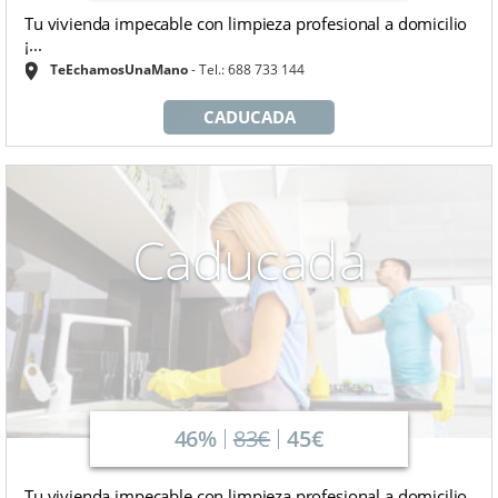
Tu vivienda impecable con limpieza profesional a domicilio
¡...
TeEchamosUnaMano
Tel.: 688 733 144
CADUCADA
Caducada
46%
83€
45€
Tu vivienda impecable con limpieza profesional a domicilio