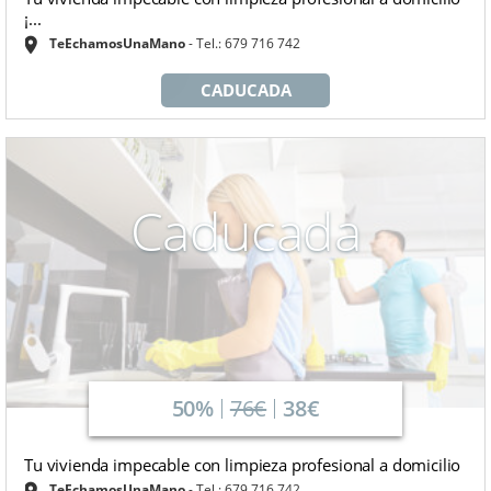
¡...
TeEchamosUnaMano
Tel.: 679 716 742
CADUCADA
Caducada
50%
76€
38€
Tu vivienda impecable con limpieza profesional a domicilio
TeEchamosUnaMano
Tel.: 679 716 742