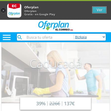
Oferplan
Ver
×
Oferplan
Gratis - en Google Play

Caducada
39%
226€
137€