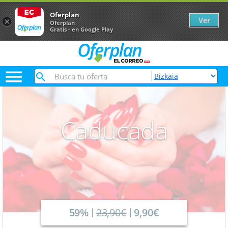
Oferplan
Ver
×
Oferplan
Gratis - en Google Play

Caducada
59%
23,90€
9,90€