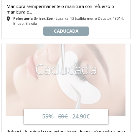
Manicura semipermanente o manicura con refuerzo o
manicura e...
Peluquería Unisex Zoe
Luzarra, 13 (salida metro Deusto), 48014.
Bilbao. Bizkaia
CADUCADA
Caducada
59%
60€
24,90€
Potencia tu mirada con extensiones de pestañas pelo a pelo