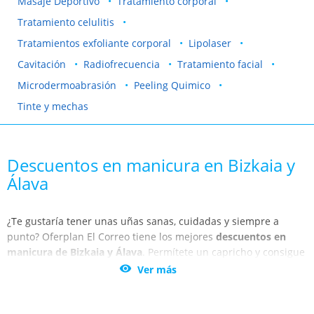
Masaje Deportivo
Tratamiento corporal
Tratamiento celulitis
Tratamientos exfoliante corporal
Lipolaser
Cavitación
Radiofrecuencia
Tratamiento facial
Microdermoabrasión
Peeling Quimico
Tinte y mechas
Descuentos en manicura en Bizkaia y
Álava
¿Te gustaría tener unas uñas sanas, cuidadas y siempre a
punto? Oferplan El Correo tiene los mejores
descuentos en
manicura de Bizkaia y Álava
. Permítete un capricho y consigue
unas uñas impecables en los mejores salones de Bilbao y

Ver más
Vitoria-Gasteiz.
Las uñas son una parte muy expuesta en nuestro cuerpo,