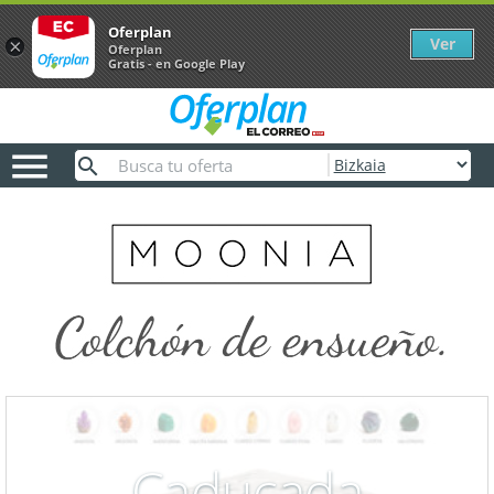
Oferplan
Ver
×
Oferplan
Gratis - en Google Play

Caducada