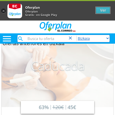
Oferplan
Ver
×
Oferplan
Gratis - en Google Play

Ofertas anteriores en Bizkaia
Caducada
63%
120€
45€