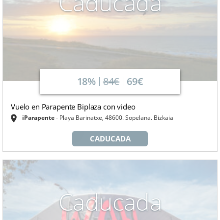
Caducada
18%
84€
69€
Vuelo en Parapente Biplaza con video
iParapente
Playa Barinatxe, 48600. Sopelana. Bizkaia
CADUCADA
Caducada