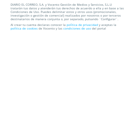
DIARIO EL CORREO, S.A. y Vocento Gestión de Medios y Servicios, S.L.U
Sesión de peluquería en Las Arenas
tratarán tus datos y atenderán tus derechos de acuerdo a ella y en base a las
Condiciones de Uso. Puedes delimitar estos y otros usos (promocionales,
investigación o gestión de comercial) realizados por nosotros o por terceros
Peluquería Trois Femmes
Errekagane Kalea, 20 (próxima a salida
destinatarios de manera conjunta o, por separado, pulsando ¨Configurar¨.
metro Las Arenas)
Al crear tu cuenta declaras conocer la
política de privacidad
y aceptas la
política de cookies
de Vocento y las
condiciones de uso
del portal
Información local
Condiciones
Localización