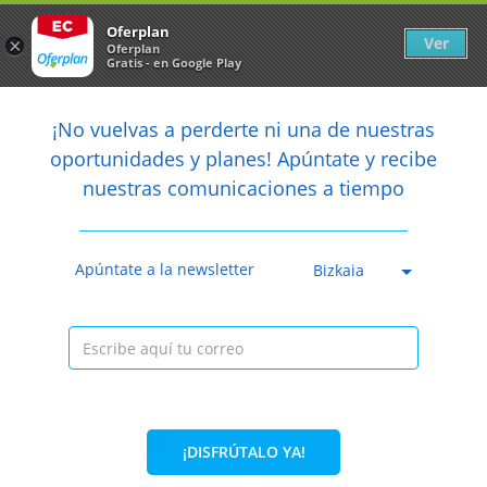
Newsletter
arrow_back
Oferplan
Ver
×
Oferplan
Gratis - en Google Play
arrow_back
share
¡No vuelvas a perderte ni una de nuestras

oportunidades y planes! Apúntate y recibe
nuestras comunicaciones a tiempo
Anterior
Sig
Caducada
Apúntate a la newsletter
Bizkaia
¡DISFRÚTALO YA!
60%
50€
19,90€