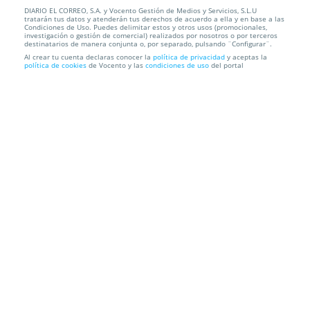
DIARIO EL CORREO, S.A. y Vocento Gestión de Medios y Servicios, S.L.U
Mini megáfono digital con sirena para hablar,
tratarán tus datos y atenderán tus derechos de acuerdo a ella y en base a las
grabar y repro...
Condiciones de Uso. Puedes delimitar estos y otros usos (promocionales,
investigación o gestión de comercial) realizados por nosotros o por terceros
destinatarios de manera conjunta o, por separado, pulsando ¨Configurar¨.
Recogida en Tienda GRATIS o Envío a domicilio
Al crear tu cuenta declaras conocer la
política de privacidad
y aceptas la
política de cookies
de Vocento y las
condiciones de uso
del portal
Información local
Condiciones