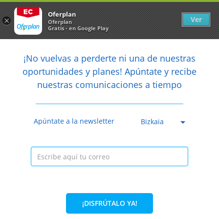
Newsletter
arrow_back
Oferplan
Ver
×
Oferplan
Gratis - en Google Play
arrow_back
share
¡No vuelvas a perderte ni una de nuestras

oportunidades y planes! Apúntate y recibe
nuestras comunicaciones a tiempo
Anterior
Sig
Caducada
Apúntate a la newsletter
Bizkaia
¡DISFRÚTALO YA!
12,99€