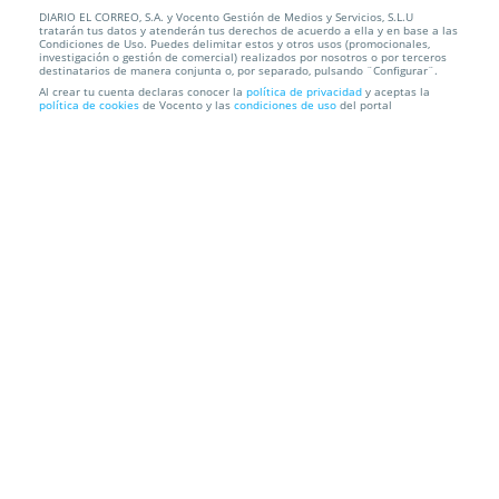
DIARIO EL CORREO, S.A. y Vocento Gestión de Medios y Servicios, S.L.U
Menú vegetariano en Bilbao
tratarán tus datos y atenderán tus derechos de acuerdo a ella y en base a las
Condiciones de Uso. Puedes delimitar estos y otros usos (promocionales,
investigación o gestión de comercial) realizados por nosotros o por terceros
Restaurante Garibolo
Calle Fernández del Campo, 7 (Plaza Circular
destinatarios de manera conjunta o, por separado, pulsando ¨Configurar¨.
hacia Zabalburu)
Al crear tu cuenta declaras conocer la
política de privacidad
y aceptas la
política de cookies
de Vocento y las
condiciones de uso
del portal
Información local
Condiciones
Localización