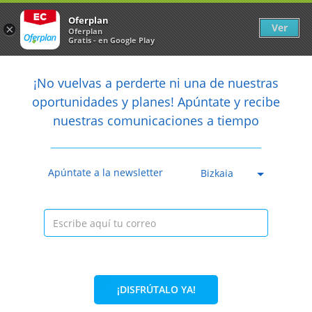
Newsletter
arrow_back
Oferplan
Ver
×
Oferplan
Gratis - en Google Play
arrow_back
share
¡No vuelvas a perderte ni una de nuestras

oportunidades y planes! Apúntate y recibe
nuestras comunicaciones a tiempo
Anterior
Sig
Caducada
Apúntate a la newsletter
Bizkaia
¡DISFRÚTALO YA!
19%
19,95€
16,15€