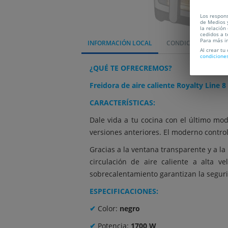
Los respons
de Medios y
la relación
cedidos a t
Para más i
INFORMACIÓN LOCAL
CONDICIONES
L
Al crear tu
condicione
¿QUÉ TE OFRECREMOS?
Freidora de aire caliente Royalty Line 8
CARACTERÍSTICAS:
Dale vida a tu cocina con el último mo
versiones anteriores. El moderno control
Gracias a la ventana transparente y a l
circulación de aire caliente a alta v
sobrecalentamiento garantizan la seguridad
ESPECIFICACIONES:
✔
Color:
negro
✔
Potencia:
1700 W