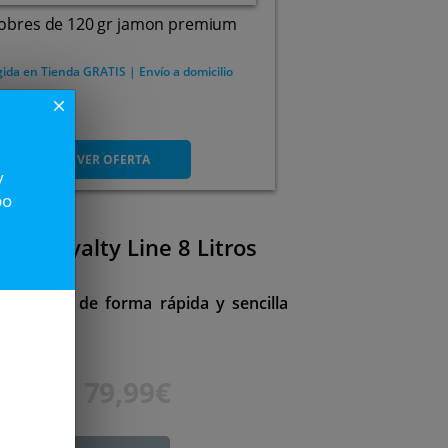
sobres de 120 gr jamon premium
ida en Tienda GRATIS | Envío a domicilio
close
46
VER OFERTA
y
po
ente Royalty Line 8 Litros
saludables de forma rápida y sencilla
119€
79,99€