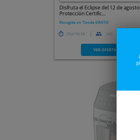
Disfruta el Eclipse del 12 de agost
Protección Certific...
Recogida en Tienda GRATIS
05
10
58
542
VER OFERTA
p
Caduc