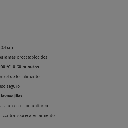
× 24 cm
ogramas
preestablecidos
200 °C, 0-60 minutos
ntrol de los alimentos
 uso seguro
lavavajillas
 para una cocción uniforme
n contra sobrecalentamiento