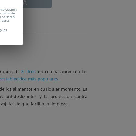
ADUCADA
ento Gestión
n virtud de
s no serán
s datos.
y las
grande, de
8 litros
, en comparación con las
eestablecidos más populares.
n de los alimentos en cualquier momento. La
s antideslizantes y la protección contra
jillas, lo que facilita la limpieza.