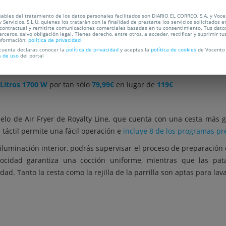
C
ables del tratamiento de los datos personales facilitados son DIARIO EL CORREO, S.A. y Voc
 Servicios, S.L.U, quienes los tratarán con la finalidad de prestarte los servicios solicitados e
 contractual y remitirte comunicaciones comerciales basadas en tu consentimiento. Tus dato
erceros, salvo obligación legal. Tienes derecho, entre otros, a acceder, rectificar y suprimir tu
nformación:
política de privacidad
OCALIZACIÓN
 cuenta declaras conocer la
política de privacidad
y aceptas la
política de cookies
de Vocento 
s de uso
del portal
 Litros 1700 W
por tan sólo
79,99€
en lugar de
119€
delo de Air Fryer de Royalty Line, que cuenta con una cesta más 
 táctil permite una fácil operación e
incluye 8 de los programas pr
a iluminación interior, podrás supervisar el proceso de preparació
elocidad garantiza una cocción uniforme, mientras que las pata
. Tanto la cesta como la rejilla de la parrilla son aptas para lavava