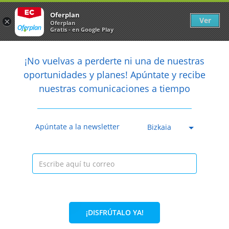
Newsletter
arrow_back
Oferplan
Ver
×
Oferplan
Gratis - en Google Play
arrow_back
share
¡No vuelvas a perderte ni una de nuestras

oportunidades y planes! Apúntate y recibe
nuestras comunicaciones a tiempo
Caducada
Apúntate a la newsletter
Bizkaia
¡DISFRÚTALO YA!
60%
50€
19,90€