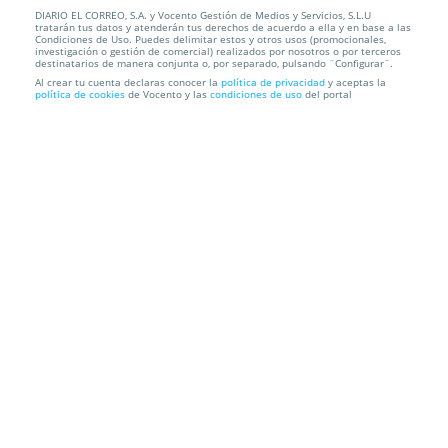
DIARIO EL CORREO, S.A. y Vocento Gestión de Medios y Servicios, S.L.U
Certificado médico psicotécnico
tratarán tus datos y atenderán tus derechos de acuerdo a ella y en base a las
Condiciones de Uso. Puedes delimitar estos y otros usos (promocionales,
investigación o gestión de comercial) realizados por nosotros o por terceros
C.R.C. Santyana
/ Juan de Ajuriaguerra, 9 - 3º Dcha, 48009. Bilbao.
destinatarios de manera conjunta o, por separado, pulsando ¨Configurar¨.
Bizkaia
Al crear tu cuenta declaras conocer la
política de privacidad
y aceptas la
política de cookies
de Vocento y las
condiciones de uso
del portal
Información local
Condiciones
Localización