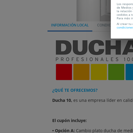
Los respons
de Medios y
la relación
cedidos a t
Para más i
Al crear tu
INFORMACIÓN LOCAL
CONDICIONES
L
condicione
¿QUÉ TE OFRECEMOS?
Ducha 10,
es una empresa líder en calid
El cupón incluye:
• Opción A:
Cambio plato ducha de medi