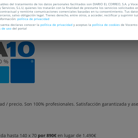
ables del tratamiento de los datos personales facilitados son DIARIO EL CORREO, S.A. y Voc
C
 Servicios, S.L.U, quienes los tratarán con la finalidad de prestarte los servicios solicitados e
 contractual y remitirte comunicaciones comerciales basadas en tu consentimiento. Tus dato
erceros, salvo obligación legal. Tienes derecho, entre otros, a acceder, rectificar y suprimir tu
nformación:
política de privacidad
 cuenta declaras conocer la
política de privacidad
y aceptas la
política de cookies
de Vocento 
OCALIZACIÓN
PREGUNTAS FRECUENTES
s de uso
del portal
ad / precio. Son 100% profesionales. Satisfacción garantizada y a
da hasta 140 x 70
por 890€
en lugar de 1.490€