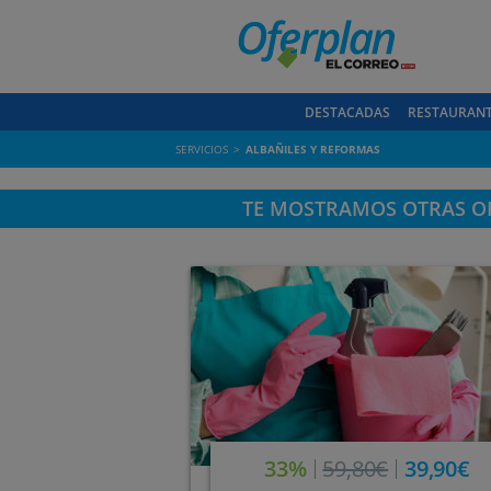
DESTACADAS
RESTAURAN
SERVICIOS
ALBAÑILES Y REFORMAS
TE MOSTRAMOS OTRAS OF
33%
59,80€
39,90€