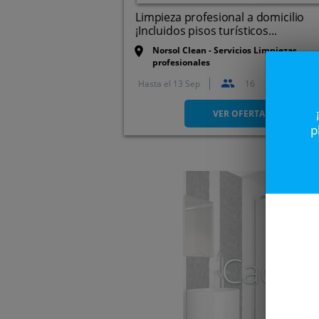
Limpieza profesional a domicilio
¡Incluidos pisos turísticos...
Norsol Clean - Servicios Limpiezas
profesionales
Hasta el
13 Sep
16
Tel.: 624 063 067
VER OFERTA
p
Caduc