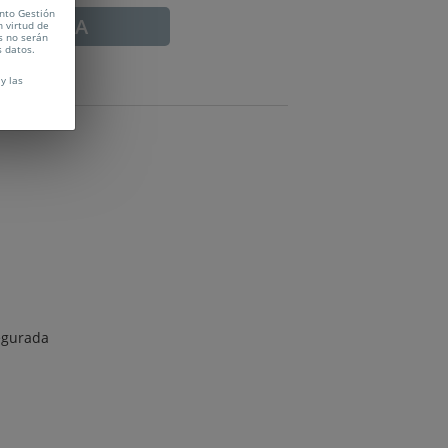
ento Gestión
ADUCADA
n virtud de
s no serán
s datos.
y las
segurada