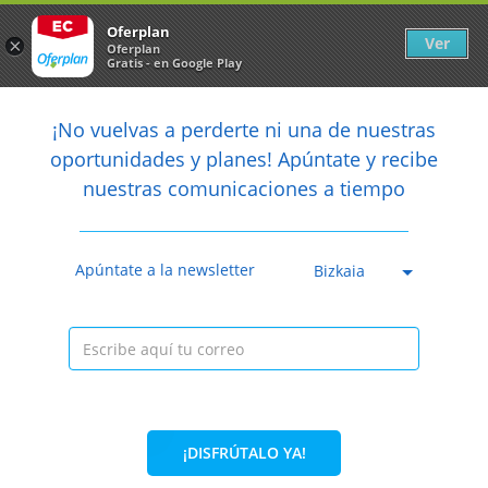
Newsletter
arrow_back
Oferplan
Ver
×
Oferplan
Gratis - en Google Play
arrow_back
share
¡No vuelvas a perderte ni una de nuestras

oportunidades y planes! Apúntate y recibe
nuestras comunicaciones a tiempo
Anterior
Sig
Caducada
Apúntate a la newsletter
Bizkaia
¡DISFRÚTALO YA!
50%
300€
150€