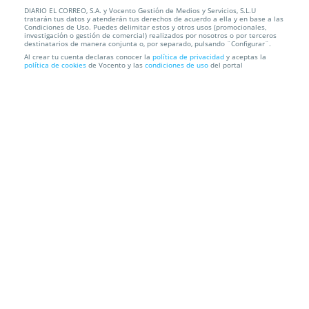
DIARIO EL CORREO, S.A. y Vocento Gestión de Medios y Servicios, S.L.U
1 sesión de mesoterapia facial con ácido
tratarán tus datos y atenderán tus derechos de acuerdo a ella y en base a las
hialurónico y vitam...
Condiciones de Uso. Puedes delimitar estos y otros usos (promocionales,
investigación o gestión de comercial) realizados por nosotros o por terceros
destinatarios de manera conjunta o, por separado, pulsando ¨Configurar¨.
Clínica Médico Estética Dra. Liendo
Elcano, 34, 1º Int. Izq.
Al crear tu cuenta declaras conocer la
política de privacidad
y aceptas la
política de cookies
de Vocento y las
condiciones de uso
del portal
Información local
Condiciones
Localización